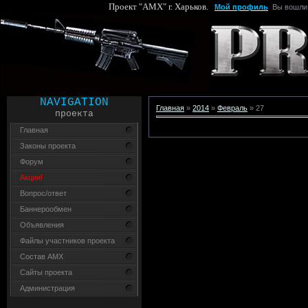
Проект "AMX" г. Харьков.
Мой профиль
Вы вошли
NAVIGATION
Главная
»
2014
»
Февраль
»
27
проекта
Главная
Законы проекта
Форум
Акции!
Вопрос/ответ
Баннерообмен
Объявления
Файлы участников проекта
Состав AMX
Сайты проекта
Администрация