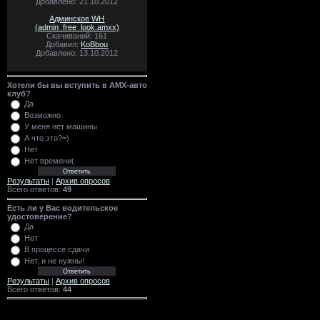
Добавлено: 21.10.2012
Админское WH
(admin_free_look.amxx)
Скачиваний: 161
Добавил:
KoBbou
Добавлено: 13.10.2012
Хотели бы вы вступить в AMX-авто
клуб?
Да
Возможно
У меня нет машины
А что это?=)
Нет
Нет времени(
Результаты
|
Архив опросов
Всего ответов:
49
Есть ли у Вас водительское
удостоверение?
Да
Нет
В процессе сдачи
Нет, и не нужны!
Результаты
|
Архив опросов
Всего ответов:
44