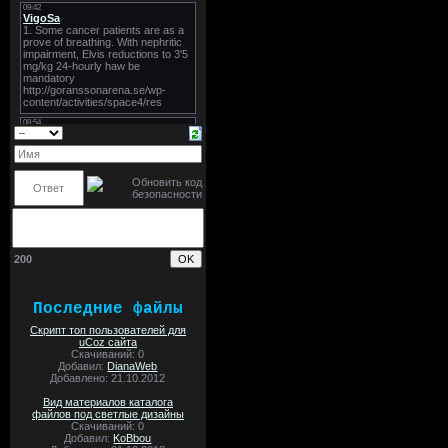
200
Последние файлы
Скрипт топ пользователей для
uCoz сайта
Скачиваний: 0
Добавил:
DianaWeb
Добавлено: 21.10.2012
Вид материалов каталога
файлов под светлые дизайны
Скачиваний: 0
Добавил:
KoBbou