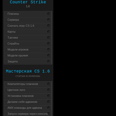
Counter Strike
1.6
Плагины
Сервера
Скачать игру CS 1.6
Карты
Тактики
Спрайты
Модели игроков
Модели оружия
Защита
Мастерская CS 1.6
статьи и помошь
Компиляторы плагинов
Цветное лого
Установка плагинов
Делаем себя админом
AMX команды для админа
Запуск сервера через консоль