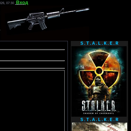
Вход
26, 07:30
S.T.A.L.K.E.R
S.T.A.L.K.E.R