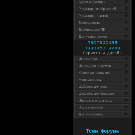
Видео редакторы
Редакторы изображений
Редакторы текстов
Безопасность
Драйвера для ПК
Другие программы
Мастерская
разработчика
Скрипты и дизайн
Иконки груп
Иконки для форумов
Кнопки для форумов
Меню для ucoz
Шаблоны для ucoz
Шаблоны для форумов
Информеры для ucoz
Вид материалов
Другие скрипты
Темы форума