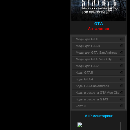
GTA
Анталогия
Моды для GTA5
Моды для GTA 4
Моды для GTA: San Andreas
Моды для GTA: Vice City
Моды для GTA3
Коды GTA 5
Коды GTA 4
Коды GTA San Andreas
Коды и секреты GTA Vice City
Коды и секреты GTA3
Статьи
V.I.P мониторинг