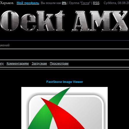
 Харьков.
Мой профиль
Вы вошли как
0%
| Группа "
Гости
" |
RSS
Суббота, 08.08.20
ажений
нгу
·
Комментариям
·
Загрузкам
·
Просмотрам
FastStone Image Viewer