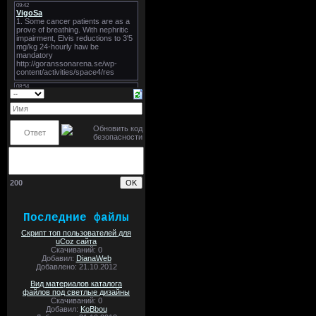
200
Последние файлы
Скрипт топ пользователей для
uCoz сайта
Скачиваний: 0
Добавил:
DianaWeb
Добавлено: 21.10.2012
Вид материалов каталога
файлов под светлые дизайны
Скачиваний: 0
Добавил:
KoBbou