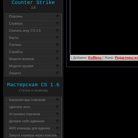
Counter Strike
1.6
Плагины
Сервера
Скачать игру CS 1.6
Карты
Тактики
Спрайты
| Добавил:
KoBbou
| Жанр:
Редакторы и
Модели игроков
Модели оружия
Защита
Мастерская CS 1.6
статьи и помошь
Компиляторы плагинов
Цветное лого
Установка плагинов
Делаем себя админом
AMX команды для админа
Запуск сервера через консоль