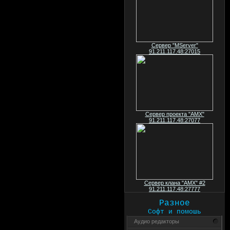
Сервер "MServer"
91.211.117.48:27015
Сервер проекта "AMX"
91.211.117.48:27077
Сервер клана "AMX" #2
91.211.117.48:27777
Разное
Софт и помошь
Аудио редакторы