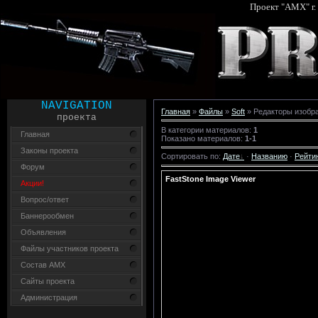
Проект "AMX" г.
NAVIGATION
Главная
»
Файлы
»
Soft
» Редакторы изобр
проекта
В категории материалов
:
1
Главная
Показано материалов
:
1-1
Законы проекта
Сортировать по
:
Дате
·
Названию
·
Рейти
Форум
FastStone Image Viewer
Акции!
Вопрос/ответ
Баннерообмен
Объявления
Файлы участников проекта
Состав AMX
Сайты проекта
Администрация