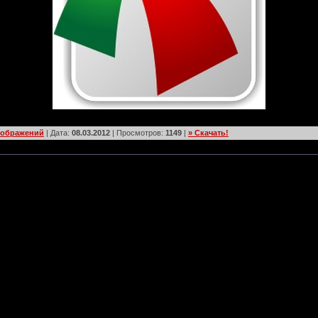
зображений
| Дата:
08.03.2012
| Просмотров:
1149
|
» Скачать!