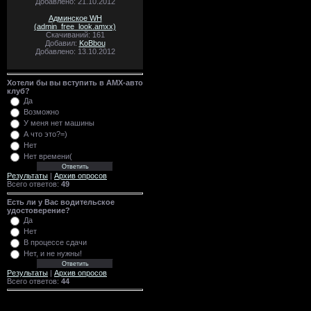
Добавлено: 21.10.2012
Админское WH
(admin_free_look.amxx)
Скачиваний: 161
Добавил:
KoBbou
Добавлено: 13.10.2012
Хотели бы вы вступить в AMX-авто
клуб?
Да
Возможно
У меня нет машины
А что это?=)
Нет
Нет времени(
Результаты
|
Архив опросов
Всего ответов:
49
Есть ли у Вас водительское
удостоверение?
Да
Нет
В процессе сдачи
Нет, и не нужны!
Результаты
|
Архив опросов
Всего ответов:
44