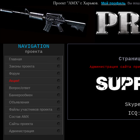
Проект "AMX" г. Харьков.
Мой профиль
Вы вош
NAVIGATION
проекта
Страни
Главная
Законы проекта
А
дминистрация сайта при
Форум
Акции!
Вопрос/ответ
Баннерообмен
Объявления
Skyp
Файлы участников проекта
ICQ
Состав AMX
Сайты проекта
Администрация