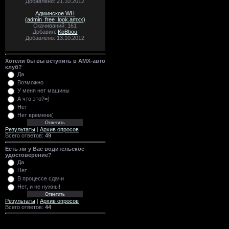
Добавлено: 21.10.2012
Админское WH
(admin_free_look.amxx)
Скачиваний: 161
Добавил:
KoBbou
Добавлено: 13.10.2012
Хотели бы вы вступить в AMX-авто
клуб?
Да
Возможно
У меня нет машины
А что это?=)
Нет
Нет времени(
Результаты
|
Архив опросов
Всего ответов:
49
Есть ли у Вас водительское
удостоверение?
Да
Нет
В процессе сдачи
Нет, и не нужны!
Результаты
|
Архив опросов
Всего ответов:
44