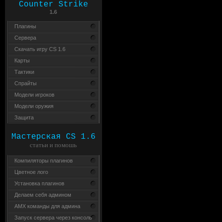
Counter Strike
1.6
Плагины
Сервера
Скачать игру CS 1.6
Карты
Тактики
Спрайты
Модели игроков
Модели оружия
Защита
Мастерская CS 1.6
статьи и помошь
Компиляторы плагинов
Цветное лого
Установка плагинов
Делаем себя админом
AMX команды для админа
Запуск сервера через консоль