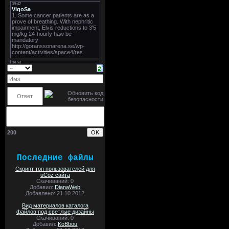
200
Последние файлы
Скрипт топ пользователей для
uCoz сайта
Скачиваний: 0
Добавил:
DianaWeb
Добавлено: 21.10.2012
Вид материалов каталога
файлов под светлые дизайны
Скачиваний: 0
Добавил:
KoBbou