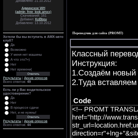
Добавлено: 21.10.2012
Админское WH
(admin_free_look.amxx)
Скачиваний: 161
Добавил:
KoBbou
Добавлено: 13.10.2012
Переводчик для сайта (PROMT)
Хотели бы вы вступить в AMX-авто
клуб?
Да
Возможно
Классный перево
У меня нет машины
А что это?=)
Инструкция:
Нет
Нет времени(
1.Создаём новый
Результаты
|
Архив опросов
2.Туда вставляем 
Всего ответов:
49
Есть ли у Вас водительское
удостоверение?
Да
Code
Нет
<!-- PROMT TRANSLATO
В процессе сдачи
Нет, и не нужны!
href="http://www.tran
Результаты
|
Архив опросов
str_url=location.href;u
Всего ответов:
44
direction=r"+lng+"&sit