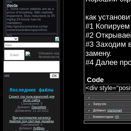
как установи
#1 Копируем 
#2 Открывае
#3 Заходим 
замену.
#4 Далее пр
200
Code
<div style="posi
Последние файлы
Скрипт топ пользователей для
uCoz сайта
Скачиваний: 0
Загрузок:
Добавил:
DianaWeb
Добавил:
startsmart
Добавлено: 21.10.2012
Комментарии:
(0)
Вид материалов каталога
файлов под светлые дизайны
Скачиваний: 0
Добавил:
KoBbou