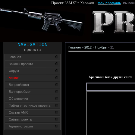
Проект "AMX" г. Харьков.
Мой профиль
Вы вош
NAVIGATION
Главная
»
2012
»
Ноябрь
»
21
проекта
Главная
Законы проекта
Форум
Красивый блок друзей сайта
Акции!
Вопрос/ответ
Баннерообмен
Объявления
Файлы участников проекта
Состав AMX
Сайты проекта
Администрация