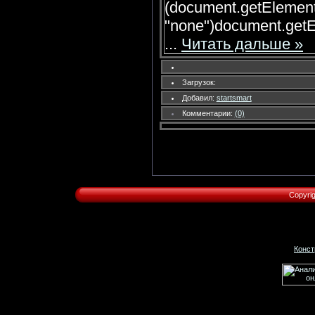
(document.getElementB
"none")document.getEl
...
Читать дальше »
Загрузок:
Добавил:
startsmart
Комментарии:
(0)
Copyri
Конст