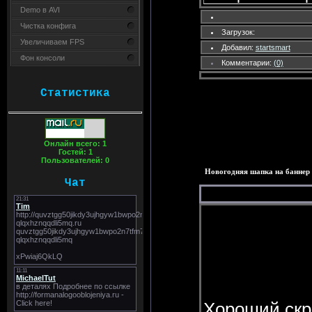
Demo в AVI
Чистка конфига
Загрузок:
Увеличиваем FPS
Добавил:
startsmart
Фон консоли
Комментарии:
(0)
Статистика
Онлайн всего:
1
Гостей:
1
Пользователей:
0
Новогодняя шапка на баннер 
Чат
Хороший скри