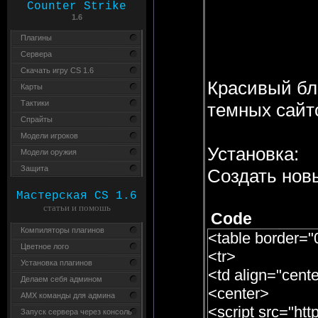
Counter Strike
1.6
Плагины
Сервера
Скачать игру CS 1.6
Красивый бло
Карты
Тактики
темных сайто
Спрайты
Модели игроков
Установка:
Модели оружия
Защита
Создать новы
Мастерская CS 1.6
статьи и помошь
Code
Компиляторы плагинов
<table border="
Цветное лого
<tr>
Установка плагинов
<td align="cen
Делаем себя админом
<center>
AMX команды для админа
<script src="http
Запуск сервера через консоль