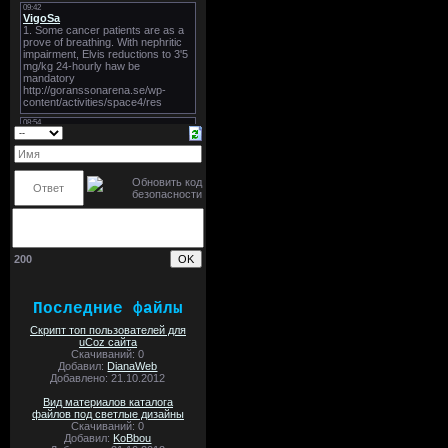
200
Последние файлы
Скрипт топ пользователей для
uCoz сайта
Скачиваний: 0
Добавил:
DianaWeb
Добавлено: 21.10.2012
Вид материалов каталога
файлов под светлые дизайны
Скачиваний: 0
Добавил:
KoBbou