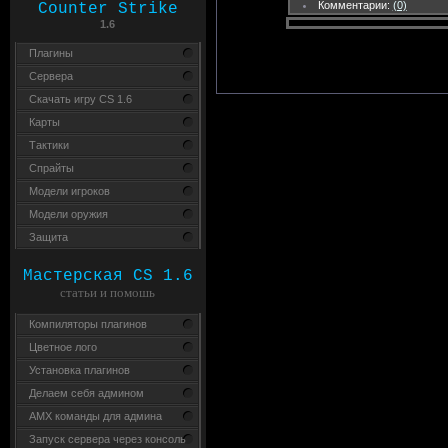
Комментарии:
(0)
Counter Strike
1.6
Плагины
Сервера
Скачать игру CS 1.6
Карты
Тактики
Спрайты
Модели игроков
Модели оружия
Защита
Мастерская CS 1.6
статьи и помошь
Компиляторы плагинов
Цветное лого
Установка плагинов
Делаем себя админом
AMX команды для админа
Запуск сервера через консоль