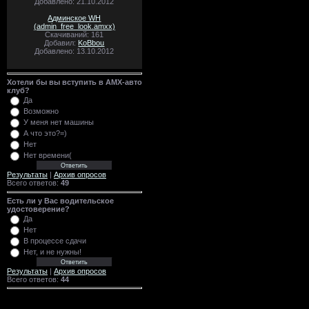
Добавлено: 21.10.2012
Админское WH
(admin_free_look.amxx)
Скачиваний: 161
Добавил:
KoBbou
Добавлено: 13.10.2012
Хотели бы вы вступить в AMX-авто
клуб?
Да
Возможно
У меня нет машины
А что это?=)
Нет
Нет времени(
Результаты
|
Архив опросов
Всего ответов:
49
Есть ли у Вас водительское
удостоверение?
Да
Нет
В процессе сдачи
Нет, и не нужны!
Результаты
|
Архив опросов
Всего ответов:
44