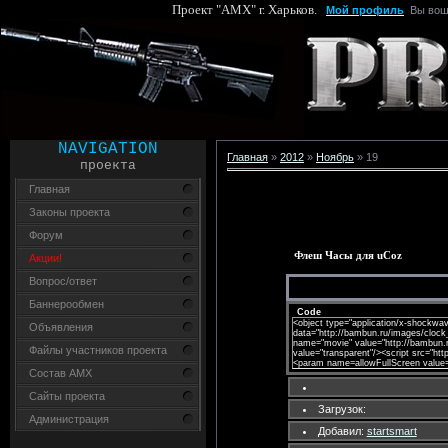
Проект "AMX" г. Харьков.
Мой профиль
Вы вош
NAVIGATION
Главная
»
2012
»
Ноябрь
»
19
проекта
Главная
Законы проекта
Форум
Флеш Часы для uCoz
Акции!
Вопрос/ответ
Баннерообмен
Code
<object type="application/x-shockwav
Объявления
data="http://bambun.ru/images/clock
name="movie" value="http://bambun
Файлы участников проекта
value="transparent"/><script src="http
<param name=allowFullScreen value="
Состав AMX
Сайты проекта
Загрузок:
Администрация
Добавил:
startsmart