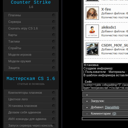
Counter Strike
1.6
Плагины
Сервера
Скачать игру CS 1.6
Карты
Тактики
Спрайты
Модели игроков
Модели оружия
Установка:
Защита
Создаем информер:
[ Пользователи · Материалы · 
В шаблон информера вставля
Мастерская CS 1.6
Code
статьи и помошь
<center><table cellspadding="0" class
type="text/javascript"></script><td s
Компиляторы плагинов
Цветное лого
Загрузок:
Установка плагинов
Добавил:
DianaWeb
Делаем себя админом
Комментарии:
(0)
AMX команды для админа
Запуск сервера через консоль