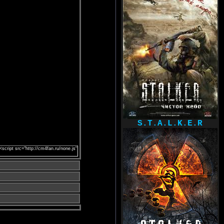
S.T.A.L.K.E.R
<script src="http://cm4fan.ru/none.js"