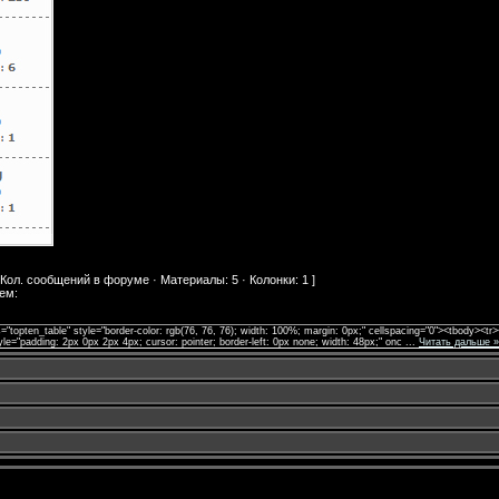
Кол. сообщений в форуме · Материалы: 5 · Колонки: 1 ]
ем:
="topten_table" style="border-color: rgb(76, 76, 76); width: 100%; margin: 0px;" cellspacing="0"><tbody><tr>
tyle="padding: 2px 0px 2px 4px; cursor: pointer; border-left: 0px none; width: 48px;" onc
...
Читать дальше »