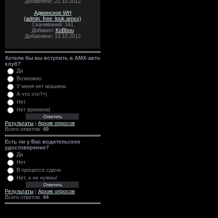
Добавлено: 21.10.2012
Админское WH
(admin_free_look.amxx)
Скачиваний: 161
Добавил:
KoBbou
Добавлено: 13.10.2012
Хотели бы вы вступить в AMX-авто
клуб?
Да
Возможно
У меня нет машины
А что это?=)
Нет
Нет времени(
Результаты
|
Архив опросов
Всего ответов:
49
Есть ли у Вас водительское
удостоверение?
Да
Нет
В процессе сдачи
Нет, и не нужны!
Результаты
|
Архив опросов
Всего ответов:
44