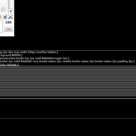
ng:2px 6px;max-width:184px;overflow:hidden;}
ackground:#f8f8f8;}
ground:white;border-top:1px solid #dddddd;margin:2px;}
border:1px solid #dddddd;-moz-border-radius:2px;-webkit-border-radius:2px;border-radius:2px;padding:3px;
тать дальше »