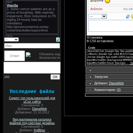
Установка:
В CSS вставляем:
Code
.blockGbChat {margin:5px 0px;paddi
.cBlock1 {border:1px solid #cfcfcf;b
.hrchat {height:1px;width:100%;back
input#mchatBtn {background:#f8f8f8;
input#mchatBtn:hover {backgro
...
Чи
Загрузок:
200
Добавил:
DianaWeb
Комментарии:
(0)
Последние файлы
Скрипт топ пользователей для
uCoz сайта
Скачиваний: 0
Добавил:
DianaWeb
Добавлено: 21.10.2012
Вид материалов каталога
файлов под светлые дизайны
Скачиваний: 0
Добавил:
KoBbou