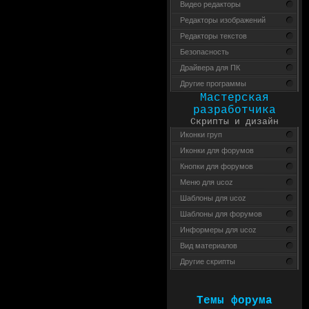
Видео редакторы
Редакторы изображений
Редакторы текстов
Безопасность
Драйвера для ПК
Другие программы
Мастерская
разработчика
Скрипты и дизайн
Иконки груп
Иконки для форумов
Кнопки для форумов
Меню для ucoz
Шаблоны для ucoz
Шаблоны для форумов
Информеры для ucoz
Вид материалов
Другие скрипты
Темы форума