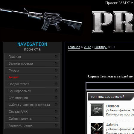
Проект "AMX" г.
NAVIGATION
Главная
»
2012
»
Октябрь
»
10
проекта
Главная
Законы проекта
Форум
Скрипт Топ пользователей по
Акции!
Вопрос/ответ
Баннерообмен
Объявления
Файлы участников проекта
Состав AMX
Сайты проекта
Администрация