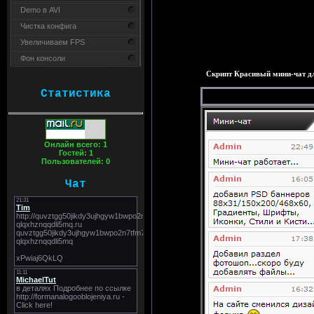
Demo в AVI
Чистка конфига
Увеличиваем FPS
Фон консоли
Скрипт Красивый мини-чат д
Статистика
Онлайн всего:
1
Гостей:
1
Пользователей:
0
Чат