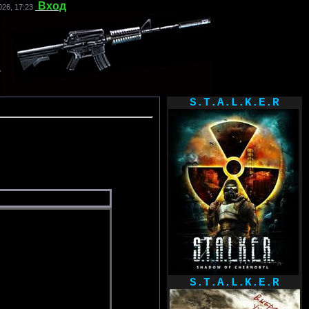
Вход
26, 17:23
S.T.A.L.K.E.R
S.T.A.L.K.E.R