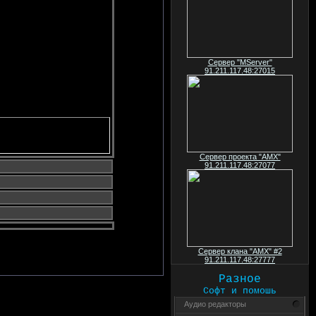
Сервер "MServer"
91.211.117.48:27015
}
Сервер проекта "AMX"
91.211.117.48:27077
Сервер клана "AMX" #2
91.211.117.48:27777
Разное
Софт и помошь
Аудио редакторы