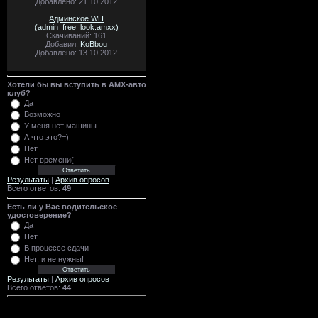
Добавлено: 21.10.2012
Админское WH
(admin_free_look.amxx)
Скачиваний: 161
Добавил:
KoBbou
Добавлено: 13.10.2012
Хотели бы вы вступить в AMX-авто
клуб?
Да
Возможно
У меня нет машины
А что это?=)
Нет
Нет времени(
Результаты
|
Архив опросов
Всего ответов:
49
Есть ли у Вас водительское
удостоверение?
Да
Нет
В процессе сдачи
Нет, и не нужны!
Результаты
|
Архив опросов
Всего ответов:
44