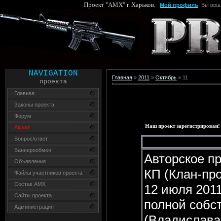
Проект "AMX" г. Харьков.
Мой профиль
Вы вош
NAVIGATION
Главная
»
2011
»
Октябрь
»
11
проекта
Главная
Законы проекта
Форум
Наш проект зарегистрирован!
Акции!
Вопрос/ответ
Баннерообмен
Авторское пр
Объявления
КП (Клан-про
Файлы участников проекта
Состав AMX
12 июля 2011
Сайты проекта
полной собс
Администрация
(Владислава