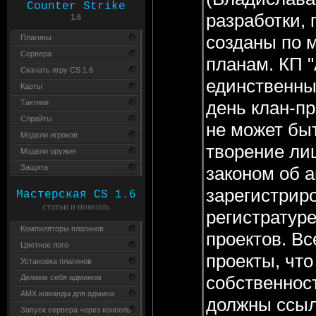
Counter Strike
разработки,
1.6
созданы по 
Плагины
Сервера
планам. КП 
Скачать игру CS 1.6
единственны
Карты
день клан-пр
Тактики
Спрайты
не может быт
Модели игроков
творение ли
Модели оружия
законом об а
Защита
зарегистрир
Мастерская CS 1.6
статьи и помошь
регистратуре
Компиляторы плагинов
проектов. Вс
Цветное лого
проекты, что
Установка плагинов
собственнос
Делаем себя админом
AMX команды для админа
должны ссыл
Запуск сервера через консоль