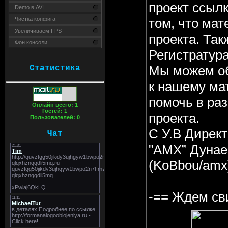
проект ссыл
Demo в AVI
том, что мат
Чистка конфига
Увеличиваем FPS
проекта. Так
Фон консоли
Регистратура
Мы можем об
Статистика
к нашему мат
помочь в ра
Онлайн всего:
1
Гостей:
1
проекта.
Пользователей:
0
C У.В Директ
Чат
"AMX” Дунае
(KoBbou/amx
-== Ждем св