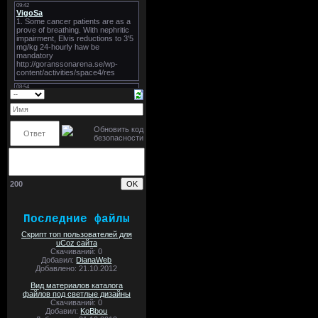
200
Последние файлы
Скрипт топ пользователей для
uCoz сайта
Скачиваний: 0
Добавил:
DianaWeb
Добавлено: 21.10.2012
Вид материалов каталога
файлов под светлые дизайны
Скачиваний: 0
Добавил:
KoBbou