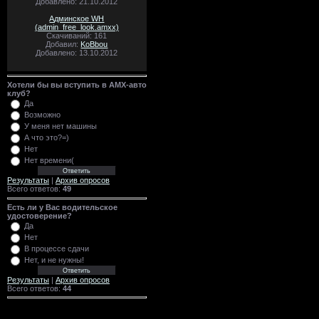
Добавлено: 21.10.2012
Админское WH
(admin_free_look.amxx)
Скачиваний: 161
Добавил:
KoBbou
Добавлено: 13.10.2012
Хотели бы вы вступить в AMX-авто
клуб?
Да
Возможно
У меня нет машины
А что это?=)
Нет
Нет времени(
Результаты
|
Архив опросов
Всего ответов:
49
Есть ли у Вас водительское
удостоверение?
Да
Нет
В процессе сдачи
Нет, и не нужны!
Результаты
|
Архив опросов
Всего ответов:
44