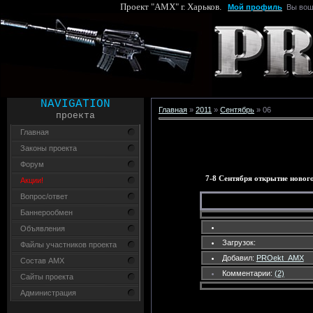
Проект "AMX" г. Харьков.
Мой профиль
Вы вош
NAVIGATION
Главная
»
2011
»
Сентябрь
»
06
проекта
Главная
Законы проекта
Форум
7-8 Сентября открытие нового
Акции!
Вопрос/ответ
Баннерообмен
Объявления
Загрузок:
Файлы участников проекта
Добавил:
PROekt_AMX
Состав AMX
Комментарии:
(2)
Сайты проекта
Администрация