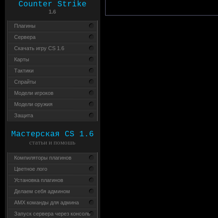
Counter Strike
1.6
Плагины
Сервера
Скачать игру CS 1.6
Карты
Тактики
Спрайты
Модели игроков
Модели оружия
Защита
Мастерская CS 1.6
статьи и помошь
Компиляторы плагинов
Цветное лого
Установка плагинов
Делаем себя админом
AMX команды для админа
Запуск сервера через консоль