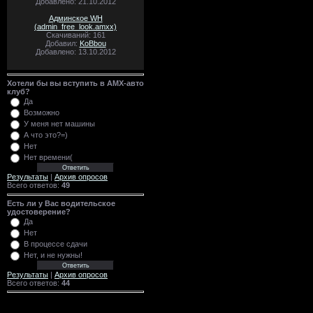
Добавлено: 21.10.2012
Админское WH
(admin_free_look.amxx)
Скачиваний: 161
Добавил:
KoBbou
Добавлено: 13.10.2012
Хотели бы вы вступить в AMX-авто
клуб?
Да
Возможно
У меня нет машины
А что это?=)
Нет
Нет времени(
Результаты
|
Архив опросов
Всего ответов:
49
Есть ли у Вас водительское
удостоверение?
Да
Нет
В процессе сдачи
Нет, и не нужны!
Результаты
|
Архив опросов
Всего ответов:
44