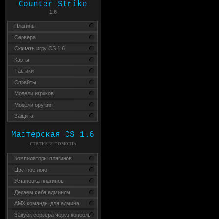
Counter Strike
1.6
Плагины
Сервера
Скачать игру CS 1.6
Карты
Тактики
Спрайты
Модели игроков
Модели оружия
Защита
Мастерская CS 1.6
статьи и помошь
Компиляторы плагинов
Цветное лого
Установка плагинов
Делаем себя админом
AMX команды для админа
Запуск сервера через консоль