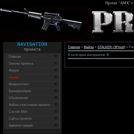
Проект "AMX" г.
NAVIGATION
Главная
»
Файлы
»
STALKER (3Pmod)
» Ра
проекта
В категории материалов
:
0
Главная
Законы проекта
Форум
Акции!
Вопрос/ответ
Баннерообмен
Объявления
Файлы участников проекта
Состав AMX
Сайты проекта
Администрация