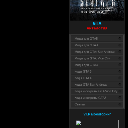
GTA
Анталогия
Моды для GTA5
Моды для GTA 4
Моды для GTA: San Andreas
Моды для GTA: Vice City
Моды для GTA3
Коды GTA 5
Коды GTA 4
Коды GTA San Andreas
Коды и секреты GTA Vice City
Коды и секреты GTA3
Статьи
V.I.P мониторинг