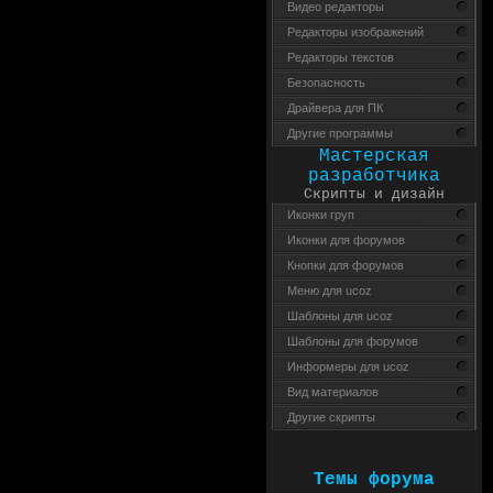
Видео редакторы
Редакторы изображений
Редакторы текстов
Безопасность
Драйвера для ПК
Другие программы
Мастерская
разработчика
Скрипты и дизайн
Иконки груп
Иконки для форумов
Кнопки для форумов
Меню для ucoz
Шаблоны для ucoz
Шаблоны для форумов
Информеры для ucoz
Вид материалов
Другие скрипты
Темы форума