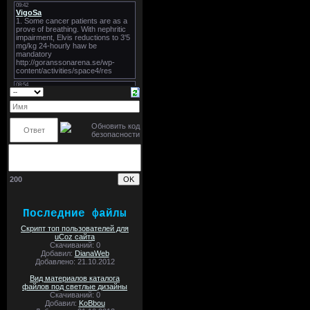
200
Последние файлы
Скрипт топ пользователей для
uCoz сайта
Скачиваний: 0
Добавил:
DianaWeb
Добавлено: 21.10.2012
Вид материалов каталога
файлов под светлые дизайны
Скачиваний: 0
Добавил:
KoBbou