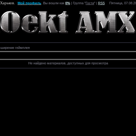
 Харьков.
Мой профиль
Вы вошли как
0%
| Группа "
Гости
" |
RSS
Пятница, 07.08.20
сширение геймплея
Не найдено материалов, доступных для просмотра