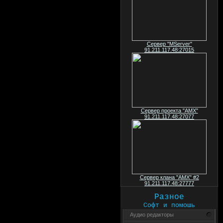
Сервер "MServer"
91.211.117.48:27015
Сервер проекта "AMX"
91.211.117.48:27077
Сервер клана "AMX" #2
91.211.117.48:27777
Разное
Софт и помошь
Аудио редакторы