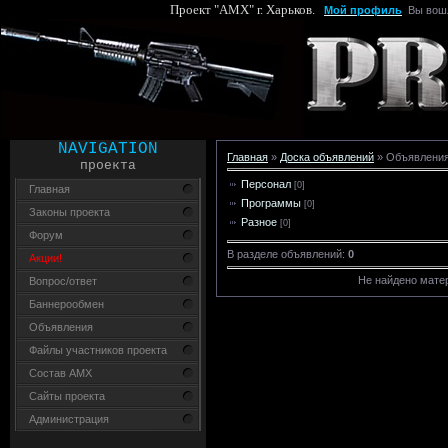
Проект "AMX" г. Харьков.
Мой профиль
Вы вош
NAVIGATION
Главная
»
Доска объявлений
» Объявления
проекта
Персонал
[0]
Главная
Программы
[0]
Законы проекта
Разное
[0]
Форум
В разделе объявлений
:
0
Акции!
Не найдено мате
Вопрос/ответ
Баннерообмен
Объявления
Файлы участников проекта
Состав AMX
Сайты проекта
Администрация