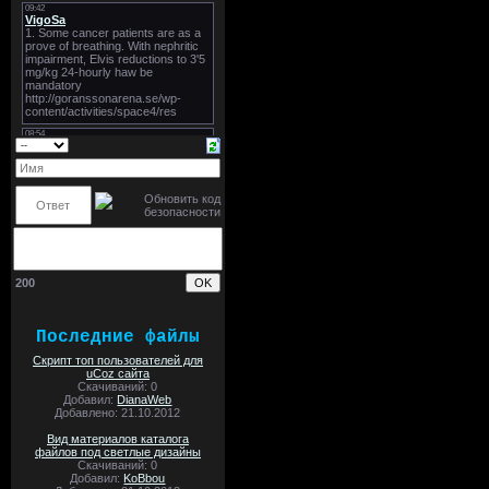
200
Последние файлы
Скрипт топ пользователей для
uCoz сайта
Скачиваний: 0
Добавил:
DianaWeb
Добавлено: 21.10.2012
Вид материалов каталога
файлов под светлые дизайны
Скачиваний: 0
Добавил:
KoBbou