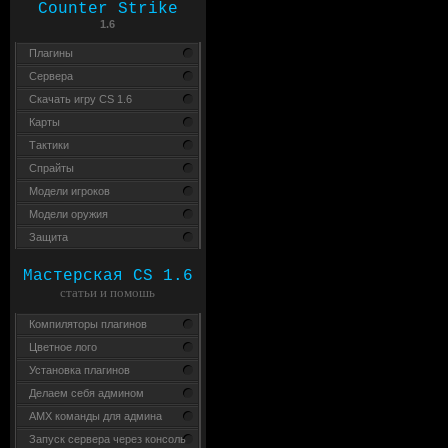
Counter Strike
1.6
Плагины
Сервера
Скачать игру CS 1.6
Карты
Тактики
Спрайты
Модели игроков
Модели оружия
Защита
Мастерская CS 1.6
статьи и помошь
Компиляторы плагинов
Цветное лого
Установка плагинов
Делаем себя админом
AMX команды для админа
Запуск сервера через консоль