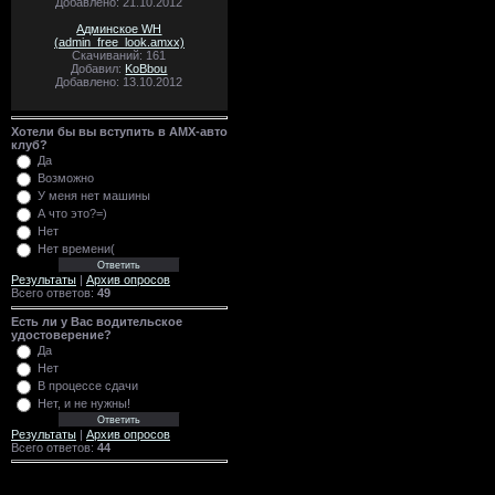
Добавлено: 21.10.2012
Админское WH
(admin_free_look.amxx)
Скачиваний: 161
Добавил:
KoBbou
Добавлено: 13.10.2012
Хотели бы вы вступить в AMX-авто
клуб?
Да
Возможно
У меня нет машины
А что это?=)
Нет
Нет времени(
Результаты
|
Архив опросов
Всего ответов:
49
Есть ли у Вас водительское
удостоверение?
Да
Нет
В процессе сдачи
Нет, и не нужны!
Результаты
|
Архив опросов
Всего ответов:
44